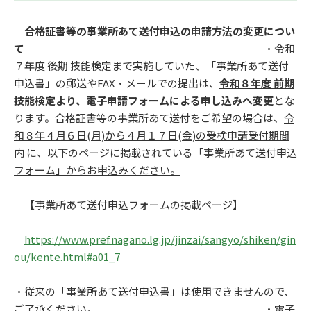
合格証書等の事業所あて送付申込
の申請方法の変更
につい
て
・令和
７
年度 後期 技能検定まで実施していた、「事業所あて送付
申込書」の郵送や
FAX・メールでの提出は、
令和８
年度 前期
技能検定より、電子申請フォームによる申し込みへ変更
とな
ります。合格証書等の事業所あて送付をご希望の場合は、
令
和８年４月６日(月)から４月１７日(金)の
受検申請受付期間
内
に、以下のページに掲載されている「事業所あて送付申込
フォーム」からお申込みください。
【事業所あて送付申込フォームの掲載ページ】
https://www.pref.nagano.lg.jp/jinzai/sangyo/shiken/gin
ou/kente.html#a01_7
・従来の「事業所あて送付申込書」は使用できませんので、
ご了承ください。
・電子