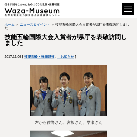
ホーム
＞
ニュース＆イベント
＞ 技能五輪国際大会入賞者が県庁を表敬訪問しまし
た
技能五輪国際大会入賞者が県庁を表敬訪問し
ました
2017.11.06 [
技能五輪・技能競技
,
お知らせ
]
左から佐野さん、宮坂さん、早瀬さん