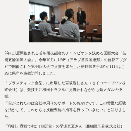
2年に1度開催される若年層技能者のチャンピオンを決める国際大会「技
能五輪国際大会」。今年10月にUAE（アラブ首長国連邦）の首都アブダ
ビで開催された第44回大会で入賞を果たした長野県選手3名が11月はじ
めに県庁を表敬訪問しました。
「プラスティック金型」に出場した宮坂逸仁さん（セイコーエプソン株
式会社）は、競技中に機械トラブルに見舞われながらも銅メダルの快
挙。
「賞がとれたのは会社や周りのサポートのおかげです。この貴重な経験
を活かして、これからは技能五輪の指導を行っていきたい」と語りまし
た。
「印刷」職種で4位（敢闘賞）の早瀬真夏さん（亜細亜印刷株式会社）