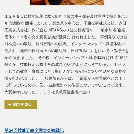
１２月８日に技能伝承に取り組む企業の事例発表及び意見交換会をホテ
ル信濃路で 開催しました。製造業を中心に、千曲技研株式会社、赤田
工業株式会社、株式会社 NEXASの３社に発表頂き、一般参加者(企業、
団体）３０名を交え意見交換が活発に 行われました。 事例発表では技
能検定への取組、技能五輪への挑戦、インターンシップ・職場体験 の
受入れ、地域の技能向上への取組等、技能伝承に力を注いでいる様子を
紹介頂き ました。 その後、インターンシップ・職場体験は採用に結び
付くか、技能検定合格後その成果 がどのように活きているか、社会人
としての教育・育成にはどう取組んでいるか等につ いて活発な意見交
換が行われました。 一般参加者からは、「企業が人材育成をどのよう
に行っているのか、又、技能検定 への取組について学ぶことが出来、
大変参考になった。」、「社員教育担当者の生の...
第54回技能五輪全国大会観戦記