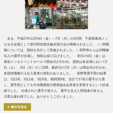
去る、平成27年12月4日（金）～7日（月）の4日間、千葉県幕張メッ
セを主会場として第53回技能五輪全国大会が開催されました。（一部職
種については、競技を先行して実施されました。）長野県からは20職種
51人の選手が出場し、熱戦を繰り広げました。 初日の4日（金）は、
幕張メッセイベントホールで開会式が行われ、競技は各会場において5
日（土）、6日（日）の二日間、最終日の7日（月）は閉会式が行われ、
各競技職種の上位入賞者の表彰がありました。 長野県選手団の結果
は、1位2名、2位1名、3位5名、敢闘賞9名、合計で17名の選手が入賞
し、選手団としても中央職業能力開発協会会長賞を受賞するという好成
績でした。 出場された選手の皆さん、選手を支えた関係者の皆さん、
大変お疲れ様でした。ありがとうございました。