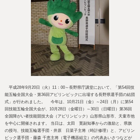
平成28年9月20日（火）11：00～長野県庁講堂において、「第54回技
能五輪全国大会・第36回アビリンピックに出場する長野県選手団の結団
式」が行われました。 今年は、10月21日（金）～24日（月）に第54
回技能五輪全国大会が、10月28日（金曜日）～30日（日曜日）第36回
全国障がい者技能競技大会（アビリンピック）山形県山形市、天童市他
を中心に開催されます。 当日は、太田 寛副知事からの激励と、県旗
の授与、技能五輪選手団・井原 日菜子主将（時計修理）と、アビリン
ピック選手団・藤森 千恵主将（電子機器組立）の代表あいさつなどが