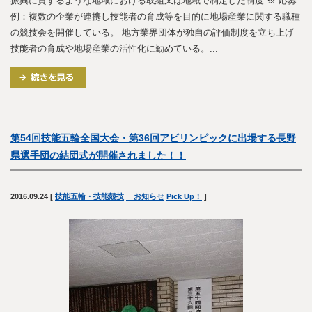
振興に資するような地域における取組又は地域で制定した制度 ※ 応募
例：複数の企業が連携し技能者の育成等を目的に地場産業に関する職種
の競技会を開催している。 地方業界団体が独自の評価制度を立ち上げ
技能者の育成や地場産業の活性化に勤めている。...
第54回技能五輪全国大会・第36回アビリンピックに出場する長野
県選手団の結団式が開催されました！！
2016.09.24
[
技能五輪・技能競技
お知らせ
Pick Up！
]