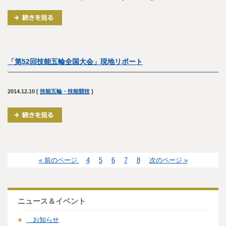
「第52回技能五輪全国大会」現地リポート
2014.12.10
[
技能五輪・技能競技
]
« 前のページ
4
5
6
7
8
次のページ »
ニュース＆イベント
お知らせ