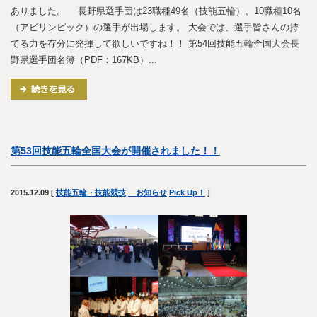
ありました。 長野県選手団は23職種49名（技能五輪）、10職種10名
（アビリンピック）の選手が出場します。 大会では、選手皆さんの持
てる力を存分に発揮して欲しいですね！！ 第54回技能五輪全国大会長
野県選手団名簿（PDF：167KB）...
第53回技能五輪全国大会が開催されました！！
2015.12.09
[
技能五輪・技能競技
お知らせ
Pick Up！
]