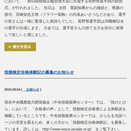
において、「第53回技能五輪全国大会に出場する長野県選手団の結団
式」が行われました。 当日は、太田 寛副知事からの激励と、県旗の
授与、宮崎知也主将（フラワー装飾）の代表あいさつなどがあり、選手
の皆さんは一様に緊張した面持ちでした。 長野県選手団は20職種51名
の選手が出場します。 大会では、選手皆さんの持てる力を存分に発揮
して欲しいと感じました。
技能検定合格体験記の募集のお知らせ
2015.09.04
[
お知らせ
]
現在中央職業能力開発協会（中央技能振興センター）では、「技のとび
ら」において、「合格者の声」として、技能検定合格者による体験談を
掲載しているところです。中央技能振興センターでは、さらなる当該ペ
ージの充実を図るため、多くの方から「技能検定合格体験記」を募集し
ています。詳しくは、http://www.waza.javada.or.jp/ をご覧下さい。