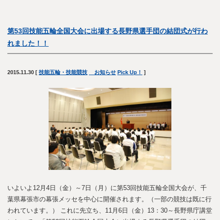
第53回技能五輪全国大会に出場する長野県選手団の結団式が行わ
れました！！
2015.11.30
[
技能五輪・技能競技
お知らせ
Pick Up！
]
いよいよ12月4日（金）～7日（月）に第53回技能五輪全国大会が、千
葉県幕張市の幕張メッセを中心に開催されます。（一部の競技は既に行
われています。） これに先立ち、11月6日（金）13：30～長野県庁講堂