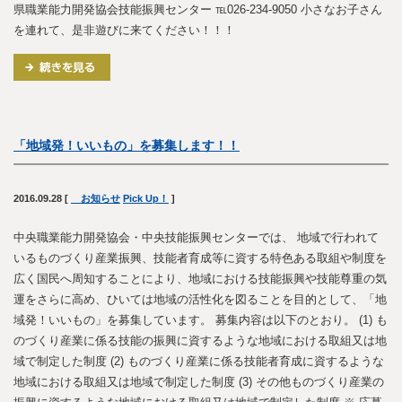
県職業能力開発協会技能振興センター ℡026-234-9050 小さなお子さん
を連れて、是非遊びに来てください！！！
「地域発！いいもの」を募集します！！
2016.09.28
[
お知らせ
Pick Up！
]
中央職業能力開発協会・中央技能振興センターでは、 地域で行われて
いるものづくり産業振興、技能者育成等に資する特色ある取組や制度を
広く国民へ周知することにより、地域における技能振興や技能尊重の気
運をさらに高め、ひいては地域の活性化を図ることを目的として、「地
域発！いいもの」を募集しています。 募集内容は以下のとおり。 (1) も
のづくり産業に係る技能の振興に資するような地域における取組又は地
域で制定した制度 (2) ものづくり産業に係る技能者育成に資するような
地域における取組又は地域で制定した制度 (3) その他ものづくり産業の